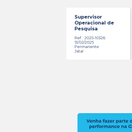
Confira 
Superv
Operac
Pesqui
Ref. : 20
13/02/202
Permane
Jataí