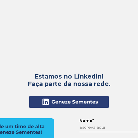
Para mais inform
as vagas disponíveis
isor
ional de
sa
25-10326
5
nte