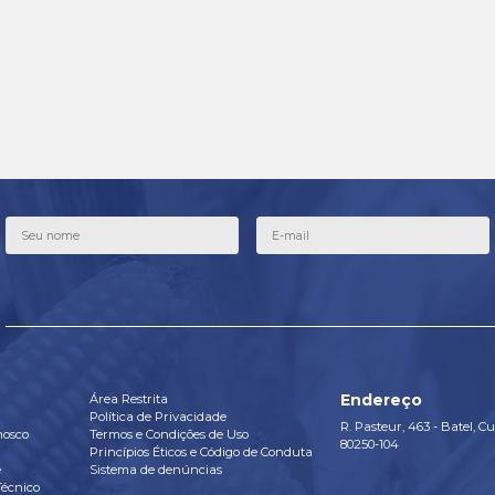
mos agricultores
ndo para agricultores.
que o nosso comprometimento e a nossa
os fazem ir além. Ajudam o agro evoluir e o