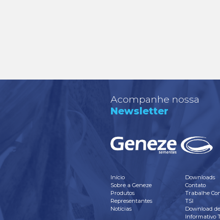
So
trabalha
Acreditamos 
simplicidade n