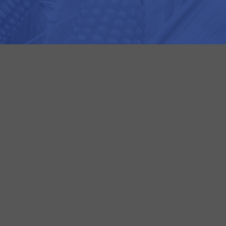
futuro acontecer.
mentes: a agricultura nos alimenta