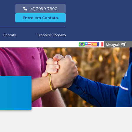
Área Restrita
Notícias
Downloads
Conta
cio
/
trabalhe conosco
alhe Conosco