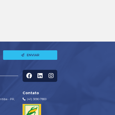
Ao se cadastrar, você concorda em receber comunica
novidades, bem como os nossos conteúdos e inform
Privacidade
e os nossos
Termos e Condições de Uso.