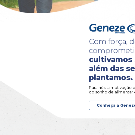
milh
Info Campo 5 -
de colmo em p