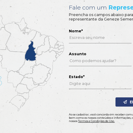
50VIP3
GNZ 7710VIP2
heça
Conheça
nload
Download