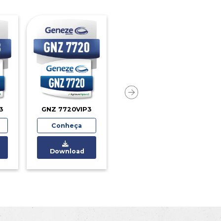
mos sementes de alto níve
m às
necessidades dos ag
s são o início de uma história de sucesso.
o de sementes de milho 
cordo com o mais exigente controle de qualid