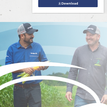
C
Conf