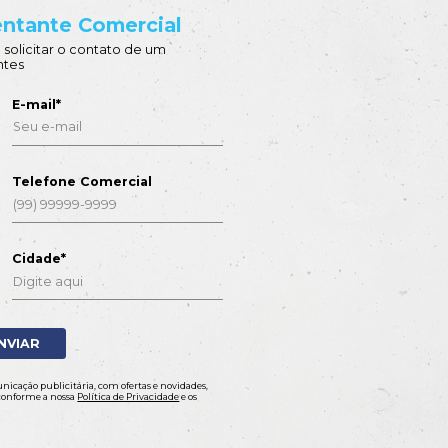
GNZ 7740VIP3
GNZ 7788VIP3
Conheça
Conheça
Download
Download