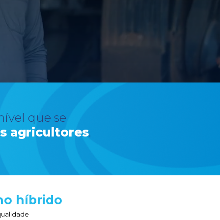
ura
nos alimenta
ixão pelo o que fazemos é o que nos fortalece