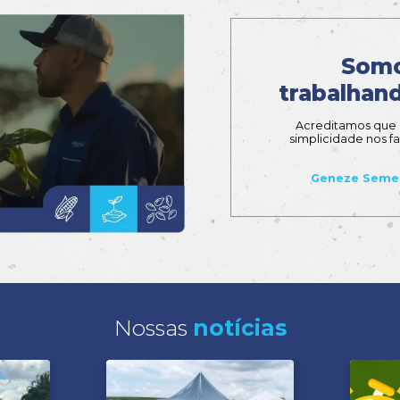
frinha
em Mil
ad
Downl