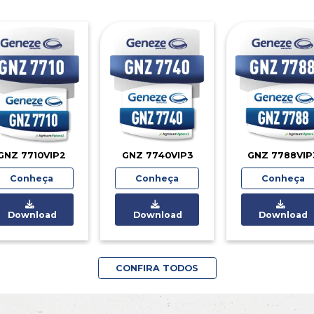
Produzi
adapta
Nossas semente
Conheça nosso
portfóli
Produtos testados e aprovados de a