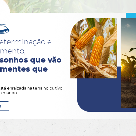
o.
 Exaustão
Info Camp
lantas de
Glufosinato 