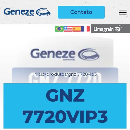
Contato
início
/
produtos
/
gnz 7720vip3
GNZ
7720VIP3